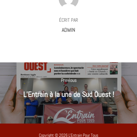
ÉCRIT PAR
ADMIN
Navigation
de
Previous
Previous
l’article
L’Entrain à la une de Sud Ouest !
Copyright © 2026 L'Entrain Pour Tous