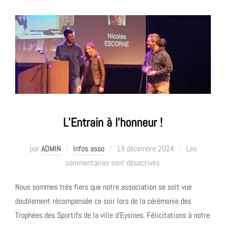
L’Entrain à l’honneur !
Publié
par
ADMIN
Infos asso
19 décembre 2024
Les
le
commentaires sont désactivés.
Nous sommes très fiers que notre association se soit vue
doublement récompensée ce soir lors de la cérémonie des
Trophées des Sportifs de la ville d’Eysines. Félicitations à notre