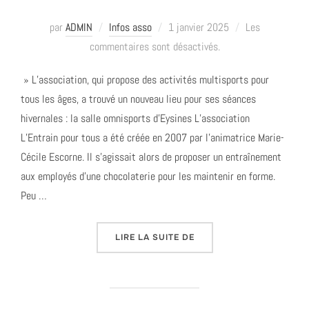
Publié
par
ADMIN
Infos asso
1 janvier 2025
Les
le
commentaires sont désactivés.
» L’association, qui propose des activités multisports pour
tous les âges, a trouvé un nouveau lieu pour ses séances
hivernales : la salle omnisports d’Eysines L’association
L’Entrain pour tous a été créée en 2007 par l’animatrice Marie-
Cécile Escorne. Il s’agissait alors de proposer un entraînement
aux employés d’une chocolaterie pour les maintenir en forme.
Peu …
« L’ENTRAIN À LA UNE D
LIRE LA SUITE DE