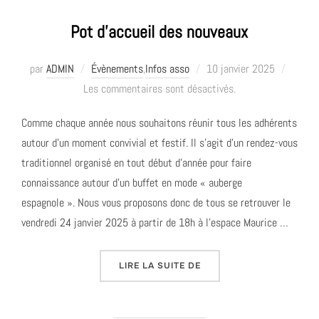
Pot d’accueil des nouveaux
Publié
par
ADMIN
Évènements
,
Infos asso
10 janvier 2025
le
Les commentaires sont désactivés.
Comme chaque année nous souhaitons réunir tous les adhérents
autour d’un moment convivial et festif. Il s’agit d’un rendez-vous
traditionnel organisé en tout début d’année pour faire
connaissance autour d’un buffet en mode « auberge
espagnole ». Nous vous proposons donc de tous se retrouver le
vendredi 24 janvier 2025 à partir de 18h à l’espace Maurice …
« POT D’ACCUEIL DES N
LIRE LA SUITE DE