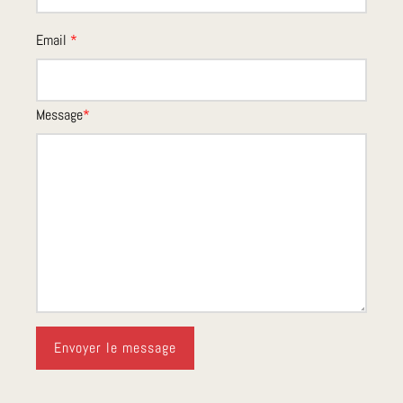
Email
*
Message
*
Envoyer le message